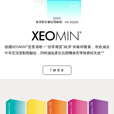
德國XEOMIN
是香港唯一
的零雜質
純淨
肉毒桿菌素，有效減淡
®
^
*
+
中等至深度動態皺紋，同時減低產生抗體機會而導致療程失效
3,4
了解更多