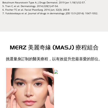
Botulinum Neurotoxin Type A. J Drugs Dermatol. 2019 Jan 1;18(1):52-57.
5. Tran C, et al. Dermatology. 2014;228(1):47-54.
6. Fischer TC et al. Facial PlastSurg. 2016 Jun; 32(3): 283-8
7. Yutskovskaya et al. Journal of drugs in dermatology: JDD 13.9 (2014): 1047-1052.
MERZ 美麗奇緣 (MASJ) 療程組合
挑選量身訂制的醫美療程，以有效提升您最喜愛的部位。