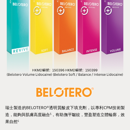
瑞士製造的BELOTERO
透明質酸皮下填充劑，以專利CPM技術製
®
造，能夠與肌膚高度融合
，有助撫平皺紋，豐盈塑造立體輪廓，效
5
果自然
6