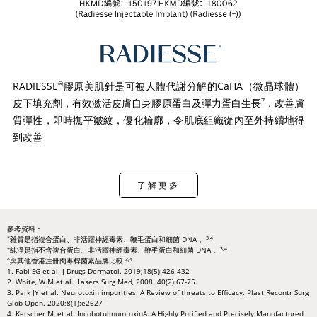
RADIESSE
膠原美肌針是可被人體代謝分解的CaHA（微晶球體）
®
皮下填充劑，有效激活皮膚自身膠原蛋白及彈力蛋白生長
，改善膚
7
質彈性，即時撫平皺紋，優化輪廓，令肌底組織從內至外持續地得
到改善
了解更多
參考資料：
雜質是指複合蛋白、非活躍神經毒素、鞭毛蛋白和細菌 DNA 。
*
3,4
純淨是指不含複合蛋白、非活躍神經毒素、鞭毛蛋白和細菌 DNA 。
+
3,4
與其他香港注冊肉毒桿菌素品牌比較
^
3,4
1. Fabi SG et al. J Drugs Dermatol. 2019;18(5):426-432
2. White, W.M.et al., Lasers Surg Med, 2008. 40(2):67-75.
3. Park JY et al. Neurotoxin impurities: A Review of threats to Efficacy. Plast Recontr Surg
Glob Open. 2020;8(1):e2627
4. Kerscher M, et al. IncobotulinumtoxinA: A Highly Purified and Precisely Manufactured