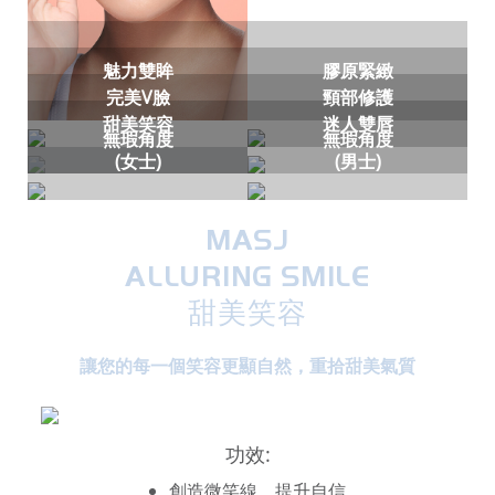
魅力雙眸
膠原緊緻
完美V臉
頸部修護
甜美笑容
迷人雙唇
無瑕角度
無瑕角度
(女士)
(男士)
MASJ
ALLURING SMILE
甜美笑容
讓您的每一個笑容更顯自然，重拾甜美氣質
功效:
創造微笑線、提升自信